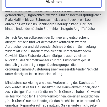
Ablehnen
Haben sich beim letzten Herbststurm einzelne Elemente der
Dacheindeckung gelockert oder gänzlich gelöst, können diese
zusammen mit dem ersten Schnee abrutschen und zu
gefährlichen „Flugobjekten“ werden. Und an ihrem ursprünglichen
Platz klafft – bis zur Schneeschmelze unentdeckt - ein Loch,
durch das Wasser ins Dachinnere eindringen kann. Darüber
hinaus findet der nächste Sturm hier eine gute Angriffsfläche.
Je nach Region sollte auch der Schneefang entsprechend
ausgeführt sein und vor dem Winter kontrolliert werden.
Abrutschender und abtauender Schnee bildet am Schneefang
zudem oft eine Eisbarriere von nicht zu unterschätzendem
Gewicht. Diese Eisbarriere kann übrigens auch zu einem
Rückstau des Schmelzwassers führen. Umso wichtiger ist
deshalb gerade bei geringen Dachneigungen die
ordnungsgemäße Ausführung einer wasserableitenden Schicht
unter der eigentlichen Dacheindeckung.
Mindestens so wichtig wie diese Vorbereitung des Daches auf
den Winter ist es für Hausbesitzer und Hausverwaltungen, einen
zuverlässigen Partner für diesen Dach-Check zu haben. Gewarnt
sei hier vor mobilen Handwerkerkolonnen, die einen angeblichen
„Dach-Check“ nur als Einstieg für das Erschleichen teurer und oft
unnötiger Reparaturaufträge nutzen. Sie verkaufen nicht selten