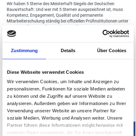
Wir haben 5 Sterne des Meisterhaft-Siegels der Deutschen
Bauwirtschaft. Und wer mit 5 Sternen ausgezeichnet ist, muss
Kompetenz, Engagement, Qualität und permanente
Mitarbeiterschulung ständig bei offiziellen Prüfinstitutionen unter
Beweis stellen. Hart für uns, bestens für Sie.
Somit denken wir heute schon an Morgen. Wir steigen Ihnen aufs
Dach. Und kommen erst wieder runter, wenn alles in bester
Ordnung ist.
Zustimmung
Details
Über Cookies
Mehr erfahren »
Diese Webseite verwendet Cookies
Wir verwenden Cookies, um Inhalte und Anzeigen zu
personalisieren, Funktionen für soziale Medien anbieten
zu können und die Zugriffe auf unsere Website zu
WUSSTEN
SIE DAS SCHON?
analysieren. Außerdem geben wir Informationen zu Ihrer
Verwendung unserer Website an unsere Partner für
PRÜFUNG BESTANDEN?
soziale Medien, Werbung und Analysen weiter. Unsere
Partner führen diese Informationen möglicherweise mit
weiteren Daten zusammen, die Sie ihnen bereitgestellt