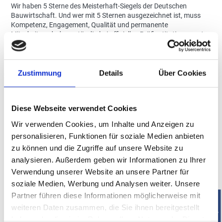
Wir haben 5 Sterne des Meisterhaft-Siegels der Deutschen
Bauwirtschaft. Und wer mit 5 Sternen ausgezeichnet ist, muss
Kompetenz, Engagement, Qualität und permanente
Mitarbeiterschulung ständig bei offiziellen Prüfinstitutionen unter
Beweis stellen. Hart für uns, bestens für Sie.
Somit denken wir heute schon an Morgen. Wir steigen Ihnen aufs
Dach. Und kommen erst wieder runter, wenn alles in bester
Zustimmung
Details
Über Cookies
Ordnung ist.
Mehr erfahren »
Diese Webseite verwendet Cookies
Wir verwenden Cookies, um Inhalte und Anzeigen zu
personalisieren, Funktionen für soziale Medien anbieten
zu können und die Zugriffe auf unsere Website zu
WUSSTEN
SIE DAS SCHON?
analysieren. Außerdem geben wir Informationen zu Ihrer
Verwendung unserer Website an unsere Partner für
soziale Medien, Werbung und Analysen weiter. Unsere
WARUM DACHBESCHICHTUNGEN BESONDERS
KRITISCH SIND
Partner führen diese Informationen möglicherweise mit
weiteren Daten zusammen, die Sie ihnen bereitgestellt
haben oder die sie im Rahmen Ihrer Nutzung der Dienste