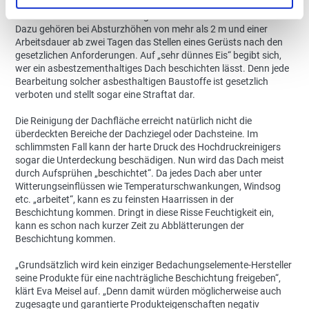
Betreten der Dachfläche zu Beschädigungen kommen. Darüber
hinaus werden Unfallverhütungsvorschriften meist nicht erfüllt.
Dazu gehören bei Absturzhöhen von mehr als 2 m und einer
Arbeitsdauer ab zwei Tagen das Stellen eines Gerüsts nach den
gesetzlichen Anforderungen. Auf „sehr dünnes Eis“ begibt sich,
wer ein asbestzementhaltiges Dach beschichten lässt. Denn jede
Bearbeitung solcher asbesthaltigen Baustoffe ist gesetzlich
verboten und stellt sogar eine Straftat dar.
Die Reinigung der Dachfläche erreicht natürlich nicht die
überdeckten Bereiche der Dachziegel oder Dachsteine. Im
schlimmsten Fall kann der harte Druck des Hochdruckreinigers
sogar die Unterdeckung beschädigen. Nun wird das Dach meist
durch Aufsprühen „beschichtet“. Da jedes Dach aber unter
Witterungseinflüssen wie Temperaturschwankungen, Windsog
etc. „arbeitet“, kann es zu feinsten Haarrissen in der
Beschichtung kommen. Dringt in diese Risse Feuchtigkeit ein,
kann es schon nach kurzer Zeit zu Abblätterungen der
Beschichtung kommen.
„Grundsätzlich wird kein einziger Bedachungselemente-Hersteller
seine Produkte für eine nachträgliche Beschichtung freigeben“,
klärt Eva Meisel auf. „Denn damit würden möglicherweise auch
zugesagte und garantierte Produkteigenschaften negativ